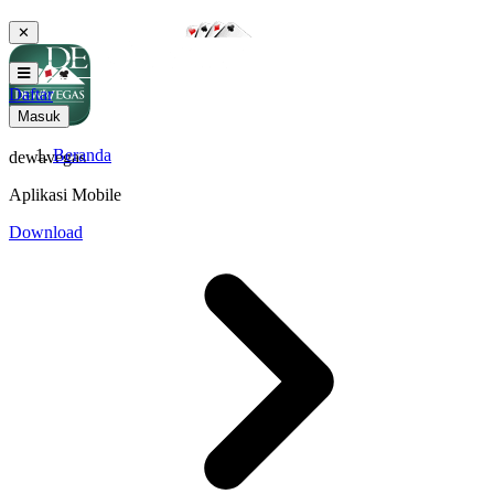
✕
Daftar
Masuk
Beranda
dewavegas
Aplikasi Mobile
Download