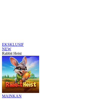
EKSKLUSIF
NEW
Rabbit Heist
MAINKAN