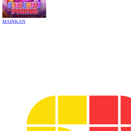
MAINKAN