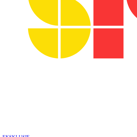
EKSKLUSIF