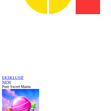
EKSKLUSIF
NEW
Pure Sweet Mania