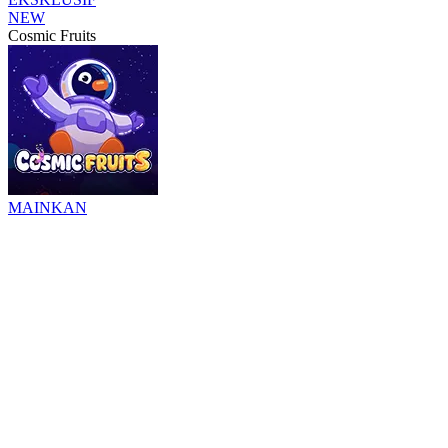
NEW
Cosmic Fruits
MAINKAN