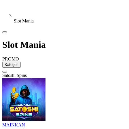
Slot Mania
Slot Mania
PROMO
Kategori
Satoshi Spins
MAINKAN