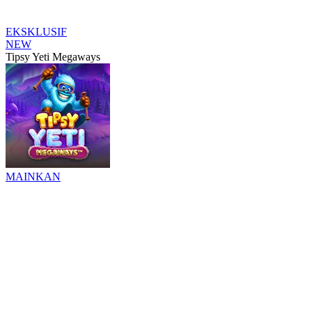
EKSKLUSIF
NEW
Tipsy Yeti Megaways
MAINKAN