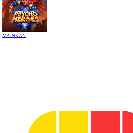
MAINKAN