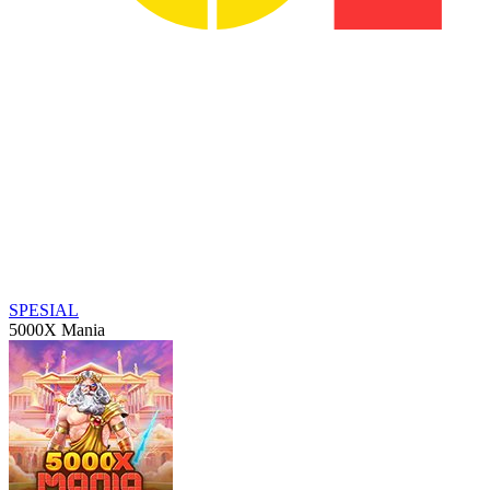
SPESIAL
5000X Mania