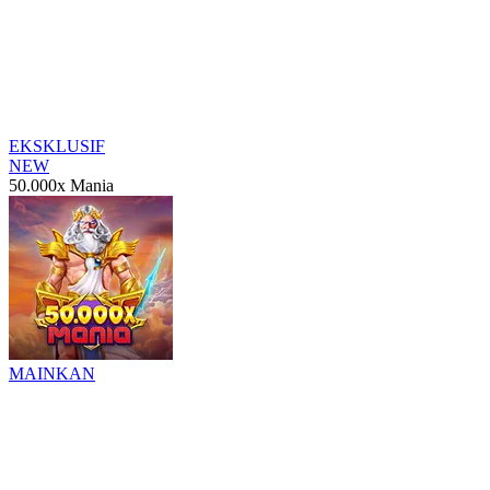
EKSKLUSIF
NEW
50.000x Mania
MAINKAN