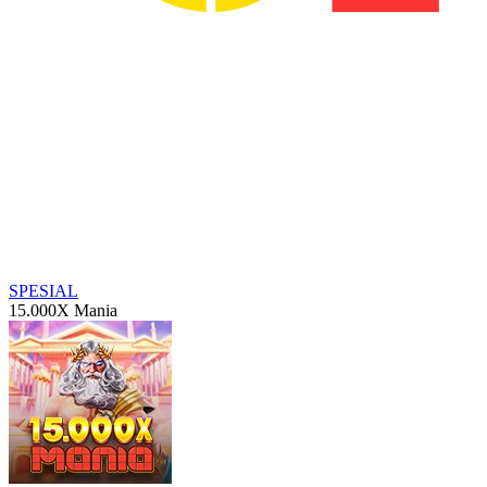
SPESIAL
15.000X Mania