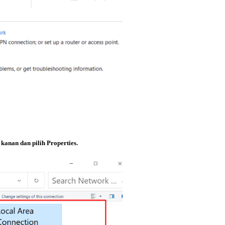
anan dan pilih Properties.