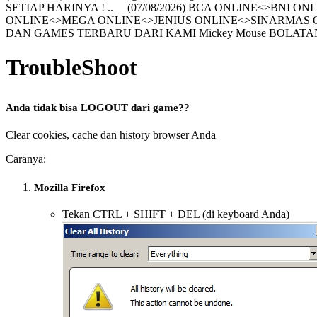
SETIAP HARINYA ! ..
(07/08/2026)
BCA ONLINE<>BNI ON
ONLINE<>MEGA ONLINE<>JENIUS ONLINE<>SINARMAS 
DAN GAMES TERBARU DARI KAMI Mickey Mouse BOLATA
TroubleShoot
Anda tidak bisa LOGOUT dari game?
?
Clear cookies, cache dan history browser Anda
Caranya:
Mozilla Firefox
Tekan CTRL + SHIFT + DEL (di keyboard Anda)