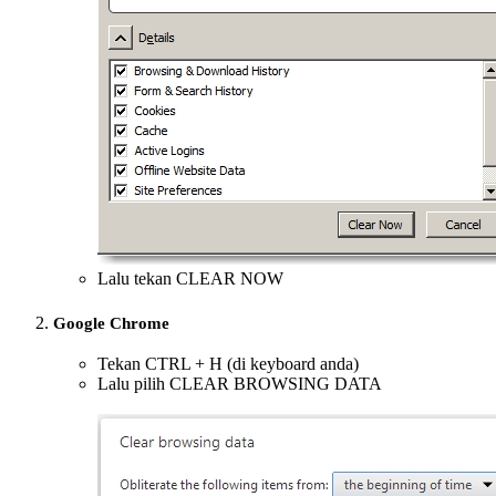
Lalu tekan CLEAR NOW
Google Chrome
Tekan CTRL + H (di keyboard anda)
Lalu pilih CLEAR BROWSING DATA