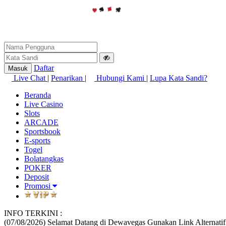
Daftar
Masuk
Live Chat
|
Penarikan
|
Hubungi Kami
|
Lupa Kata Sandi?
Beranda
Live Casino
Slots
ARCADE
Sportsbook
E-sports
Togel
Bolatangkas
POKER
Deposit
Promosi
INFO TERKINI :
(07/08/2026)
Selamat Datang di Dewavegas Gunakan Link Alternatif 