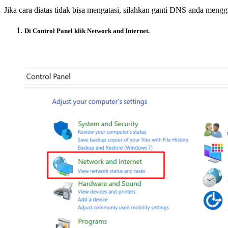
Jika cara diatas tidak bisa mengatasi, silahkan ganti DNS anda m
Di Control Panel klik Network and Internet.